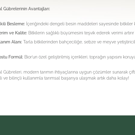
l Gübrelerinin Avantajları:
tkili Besleme:
İçeriğindeki dengeli besin maddeleri sayesinde bitkiler kı
rim ve Kalite:
Bitkilerin sağlıklı büyümesini teşvik ederek verimi artırır
lanım Alanı:
Tarla bitkilerinden bahçeciliğe, sebze ve meyve yetiştiric
stu Formül:
Bior’un özel geliştirilmiş içerikleri, toprağın yapısını kor
l Gübreleri, modern tarımın ihtiyaçlarına uygun çözümler sunarak çiftçi
ili ve bilinçli kullanımla tarımsal başarıya ulaşmak artık daha kolay!