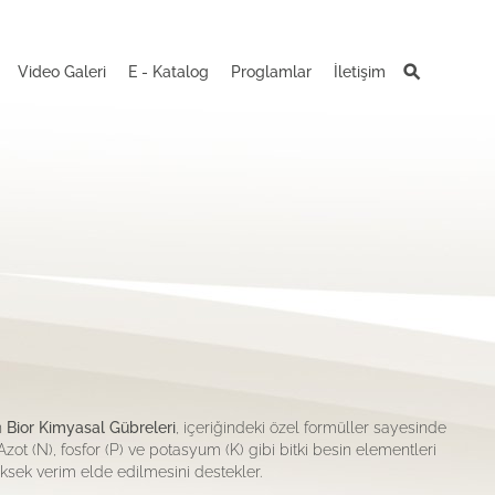
Video Galeri
E - Katalog
Proglamlar
İletişim
n
Bior Kimyasal Gübreleri
, içeriğindeki özel formüller sayesinde
Azot (N), fosfor (P) ve potasyum (K) gibi bitki besin elementleri
üksek verim elde edilmesini destekler.