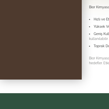
Bior Kimyasa
Hızlı ve E
Yüksek Ve
Geniş Kul
kullanılabilir.
Toprak Do
Bior Kimyasa
hedefler. Etk