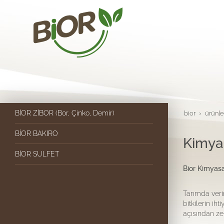
BİOR ZİBOR (Bor, Çinko, Demir)
bior
ürünle
BİOR BAKIRO
Kimya
BİOR SULFET
Bior Kimyasa
Tarımda verim
bitkilerin ih
açısından zen