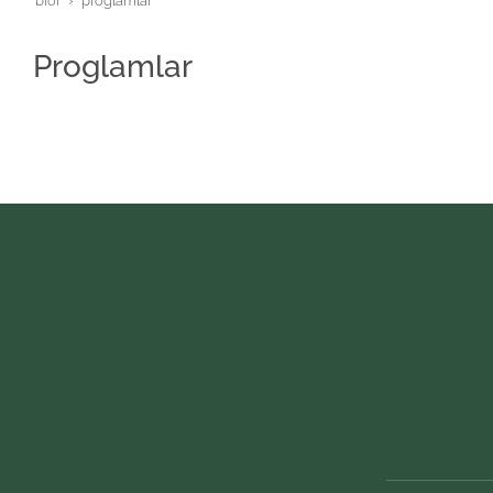
bior
proglamlar
Proglamlar